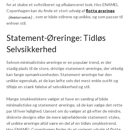
for at skabe et sofistikeret og afbalanceret look. Hos ENAMEL
Copenhagen kan du finde et stort udvalg af
flotte øreringe
, som er både stilrene og unikke, og som passer til
enhver stil.
Statement-Øreringe: Tidløs
Selvsikkerhed
Selvom minimalistiske øreringe er en populær trend, er der
stadig plads til de store, dristige statement-øreringe, der virkelig
kan fange opmærksomheden. Statement-øreringe har den
unikke egenskab, at de kan løfte selv det mest enkle outfit og
tilføje en stærk følelse af selvsikkerhed og stil.
Mange smykkeelskere vælger at have en samling af både
minimalistiske og statement-øreringe, så de kan vælge det rette
par til hver lejlighed. Uanset om du vælger at gå efter de mindre,
diskrete designs eller de mere iøjnefaldende statement-styles,
vil unikke øreringe altid være en del af en tidløs smykketrend.
Hos ENAMEL Copenhagen finder du et varieret udvalg af flotte