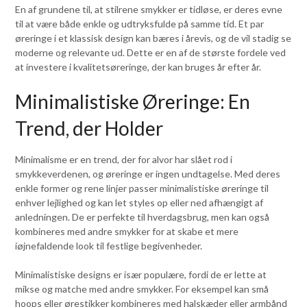
En af grundene til, at stilrene smykker er tidløse, er deres evne
til at være både enkle og udtryksfulde på samme tid. Et par
øreringe i et klassisk design kan bæres i årevis, og de vil stadig se
moderne og relevante ud. Dette er en af de største fordele ved
at investere i kvalitetsøreringe, der kan bruges år efter år.
Minimalistiske Øreringe: En
Trend, der Holder
Minimalisme er en trend, der for alvor har slået rod i
smykkeverdenen, og øreringe er ingen undtagelse. Med deres
enkle former og rene linjer passer minimalistiske øreringe til
enhver lejlighed og kan let styles op eller ned afhængigt af
anledningen. De er perfekte til hverdagsbrug, men kan også
kombineres med andre smykker for at skabe et mere
iøjnefaldende look til festlige begivenheder.
Minimalistiske designs er især populære, fordi de er lette at
mikse og matche med andre smykker. For eksempel kan små
hoops eller ørestikker kombineres med halskæder eller armbånd