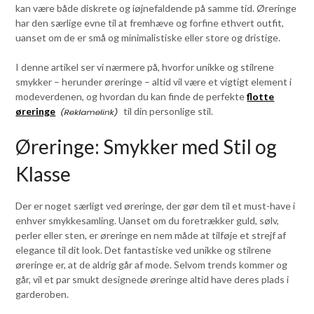
kan være både diskrete og iøjnefaldende på samme tid. Øreringe
har den særlige evne til at fremhæve og forfine ethvert outfit,
uanset om de er små og minimalistiske eller store og dristige.
I denne artikel ser vi nærmere på, hvorfor unikke og stilrene
smykker – herunder øreringe – altid vil være et vigtigt element i
modeverdenen, og hvordan du kan finde de perfekte
flotte
øreringe
til din personlige stil.
Øreringe: Smykker med Stil og
Klasse
Der er noget særligt ved øreringe, der gør dem til et must-have i
enhver smykkesamling. Uanset om du foretrækker guld, sølv,
perler eller sten, er øreringe en nem måde at tilføje et strejf af
elegance til dit look. Det fantastiske ved unikke og stilrene
øreringe er, at de aldrig går af mode. Selvom trends kommer og
går, vil et par smukt designede øreringe altid have deres plads i
garderoben.