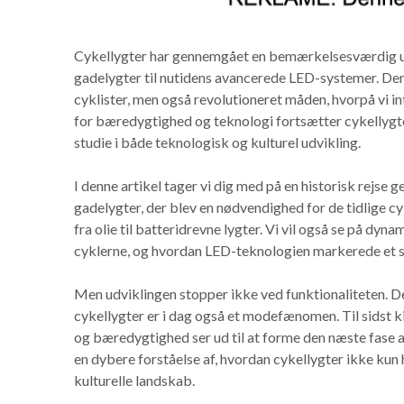
Cykellygter har gennemgået en bemærkelsesværdig u
gadelygter til nutidens avancerede LED-systemer. Den
cyklister, men også revolutioneret måden, hvorpå vi i
for bæredygtighed og teknologi fortsætter cykellygter
studie i både teknologisk og kulturel udvikling.
I denne artikel tager vi dig med på en historisk rejse 
gadelygter, der blev en nødvendighed for de tidlige 
fra olie til batteridrevne lygter. Vi vil også se på dy
cyklerne, og hvordan LED-teknologien markerede et s
Men udviklingen stopper ikke ved funktionaliteten. Des
cykellygter er i dag også et modefænomen. Til sidst ki
og bæredygtighed ser ud til at forme den næste fase a
en dybere forståelse af, hvordan cykellygter ikke kun 
kulturelle landskab.