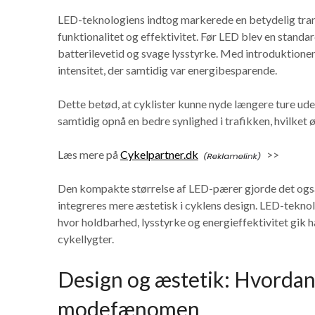
LED-teknologiens indtog markerede en betydelig tran
funktionalitet og effektivitet. Før LED blev en standa
batterilevetid og svage lysstyrke. Med introduktionen
intensitet, der samtidig var energibesparende.
Dette betød, at cyklister kunne nyde længere ture ude
samtidig opnå en bedre synlighed i trafikken, hvilket
Læs mere på
Cykelpartner.dk
>>
Den kompakte størrelse af LED-pærer gjorde det også 
integreres mere æstetisk i cyklens design. LED-teknol
hvor holdbarhed, lysstyrke og energieffektivitet gik
cykellygter.
Design og æstetik: Hvordan 
modefænomen