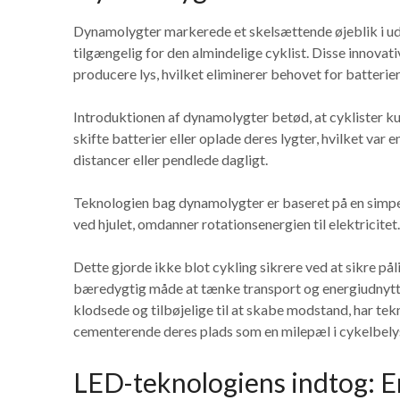
Dynamolygter markerede et skelsættende øjeblik i udv
tilgængelig for den almindelige cyklist. Disse innovat
producere lys, hvilket eliminerer behovet for batterie
Introduktionen af dynamolygter betød, at cyklister k
skifte batterier eller oplade deres lygter, hvilket var
distancer eller pendlede dagligt.
Teknologien bag dynamolygter er baseret på en simpel
ved hjulet, omdanner rotationsenergien til elektricitet.
Dette gjorde ikke blot cykling sikrere ved at sikre på
bæredygtig måde at tænke transport og energiudnytte
klodsede og tilbøjelige til at skabe modstand, har te
cementerende deres plads som en milepæl i cykelbelys
LED-teknologiens indtog: E