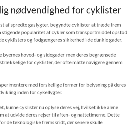
lig nødvendighed for cyklister
yst af spredte gaslygter, begyndte cyklister at træde frem
n stigende popularitet af cykler som transportmiddel opstod
de cyklisters og fodgængeres sikkerhed i de dunkle gader.
yse byernes hoved- og sidegader, men deres begrænsede
strækkelige for cyklister, der ofte måtte navigere gennem
eksperimentere med forskellige former for belysning på deres
vikling inden for cykellygter.
et, kunne cyklister nu oplyse deres vej, hvilket ikke alene
 at udvide deres rejser til aften- og nattetimerne. Dette
for de teknologiske fremskridt, der senere skulle