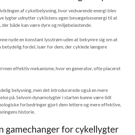
iklingen af cykelbelysning, hvor vedvarende energi blev
ive lygter udnytter cyklistens egen bevægelsesenergi til at
r, der både kan være dyre og miljøbelastende.
unne nyde en konstant lysstrøm uden at bekymre sig om at
 en betydelig fordel, især for dem, der cyklede længere
 men effektiv mekanisme, hvor en generator, ofte placeret
lidelig belysning, men det introducerede også en mere
lse på. Selvom dynamolygter i starten kunne være lidt
knologiske forbedringer gjort dem lettere og mere effektive,
ningens historie.
n gamechanger for cykellygter