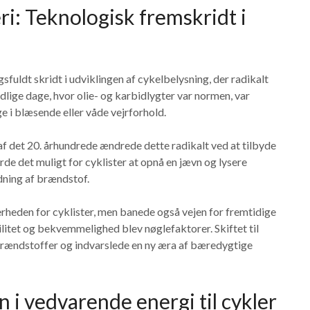
eri: Teknologisk fremskridt i
sfuldt skridt i udviklingen af cykelbelysning, der radikalt
idlige dage, hvor olie- og karbidlygter var normen, var
ge i blæsende eller våde vejrforhold.
af det 20. århundrede ændrede dette radikalt ved at tilbyde
rde det muligt for cyklister at opnå en jævn og lysere
dning af brændstof.
rheden for cyklister, men banede også vejen for fremtidige
litet og bekvemmelighed blev nøglefaktorer. Skiftet til
brændstoffer og indvarslede en ny æra af bæredygtige
 i vedvarende energi til cykler