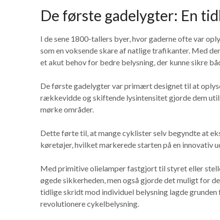
De første gadelygter: En tid
I de sene 1800-tallers byer, hvor gaderne ofte var opl
som en voksende skare af natlige trafikanter. Med de
et akut behov for bedre belysning, der kunne sikre bå
De første gadelygter var primært designet til at opl
rækkevidde og skiftende lysintensitet gjorde dem util
mørke områder.
Dette førte til, at mange cyklister selv begyndte at 
køretøjer, hvilket markerede starten på en innovativ ud
Med primitive olielamper fastgjort til styret eller stell
øgede sikkerheden, men også gjorde det muligt for dem
tidlige skridt mod individuel belysning lagde grunden 
revolutionere cykelbelysning.